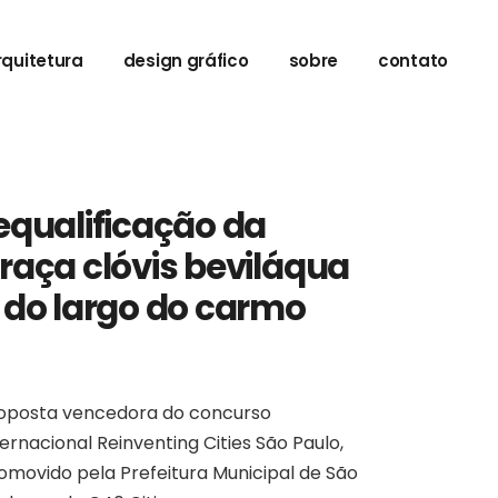
rquitetura
design gráfico
sobre
contato
abitacional
ducacional
ospitalar
equalificação da
nstitucional
raça clóvis beviláqua
omercial
esenho urbano
 do largo do carmo
efêmero
oposta vencedora do concurso
ternacional Reinventing Cities São Paulo,
omovido pela Prefeitura Municipal de São