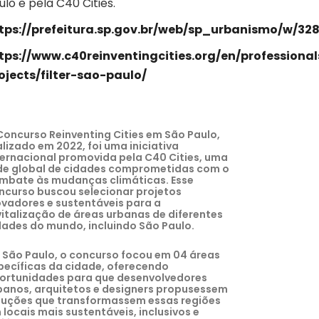
ulo e pela C40 Cities.
tps://prefeitura.sp.gov.br/web/sp_urbanismo/w/32
tps://www.c40reinventingcities.org/en/professiona
ojects/filter-sao-paulo/
Concurso Reinventing Cities em São Paulo,
alizado em 2022, foi uma iniciativa
ternacional promovida pela C40 Cities, uma
de global de cidades comprometidas com o
mbate às mudanças climáticas. Esse
ncurso buscou selecionar projetos
ovadores e sustentáveis para a
vitalização de áreas urbanas de diferentes
dades do mundo, incluindo São Paulo.
 São Paulo, o concurso focou em 04 áreas
pecíficas da cidade, oferecendo
ortunidades para que desenvolvedores
banos, arquitetos e designers propusessem
luções que transformassem essas regiões
 locais mais sustentáveis, inclusivos e