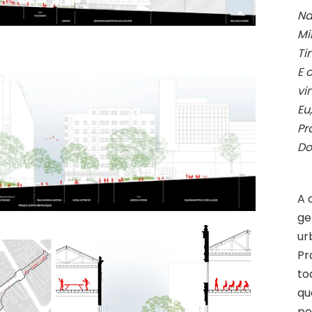
Na
Mi
Ti
E 
vi
Eu
Pr
Do
A 
ge
ur
Pr
to
qu
pe