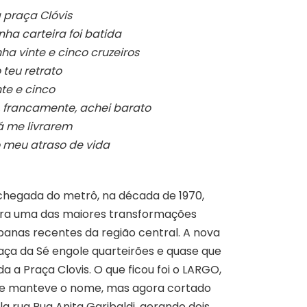
 praça Clóvis
nha carteira foi batida
nha vinte e cinco cruzeiros
o teu retrato
nte e cinco
, francamente, achei barato
á me livrarem
 meu atraso de vida
chegada do metrô, na década de 1970,
ra uma das maiores transformações
banas recentes da região central. A nova
aça da Sé engole quarteirões e quase que
da a Praça Clovis. O que ficou foi o LARGO,
e manteve o nome, mas agora cortado
la rua Rua Anita Garibaldi, gerando dois