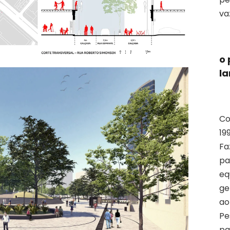
va
o 
la
Co
19
Fa
pa
eq
ge
ao
Pe
pa