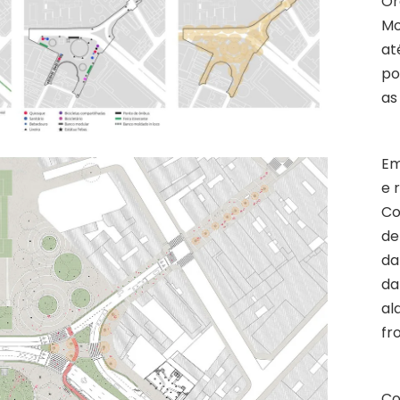
Or
Mo
at
po
as
Em
e 
Co
de
da
da
al
fr
Co