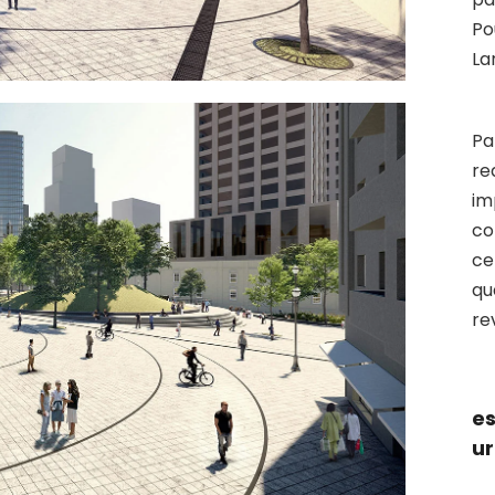
Po
La
Pa
re
im
co
ce
qu
re
es
u