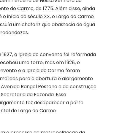
dem Terceira de Nossa Senhora do
nte do Carmo, de 1775. Além disso, ainda
é o início do século XX, o Largo do Carmo
ssuía um chafariz que abastecia de água
 redondezas.
 1927, a Igreja do convento foi reformada
recebeu uma torre, mas em 1928, o
nvento e a Igreja do Carmo foram
molidos para a abertura e alargamento
 Avenida Rangel Pestana e da construção
 Secretaria da Fazenda. Esse
argamento fez desaparecer a parte
ontal do Largo do Carmo.
m o processo de metropolização da