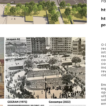
Pa
ht
ht
pr
O 
re
in
re
co
co
in
re
ci
Em
es
op
ur
so
em